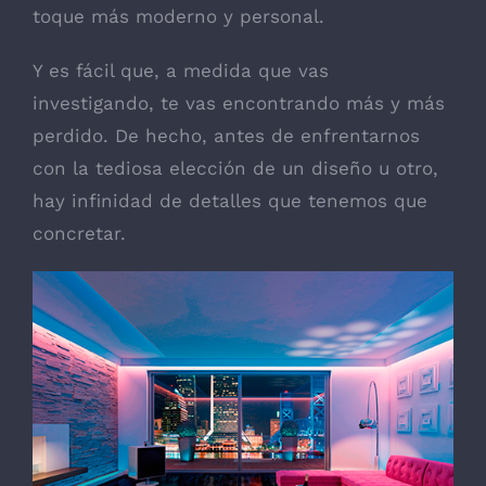
funcionalidad
toque más moderno y personal.
y estructura
de la web, en
base a cómo
Y es fácil que, a medida que vas
se usa la web.
investigando, te vas encontrando más y más
perdido. De hecho, antes de enfrentarnos
Experiencia
con la tediosa elección de un diseño u otro,
Para que
hay infinidad de detalles que tenemos que
nuestra web
funcione lo
concretar.
mejor posible
durante tu
visita. Si
rechaza estas
cookies,
algunas
funcionalidades
desaparecerán
de la web.