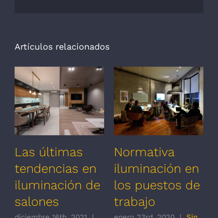
electrónico
Artículos relacionados
Las últimas
Normativa
tendencias en
iluminación en
iluminación de
los puestos de
salones
trabajo
diciembre 16th, 2021
|
enero 23rd, 2020
|
Sin
e