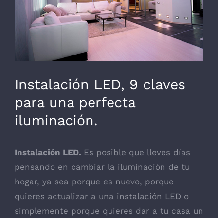
Necesarias
Estas
cookies no
Instalación LED, 9 claves
son
opcionales.
para una perfecta
Son
necesarias
iluminación.
para que
funcione la
web.
Instalación LED.
Es posible que lleves días
pensando en cambiar la iluminación de tu
Estadísticas
hogar, ya sea porque es nuevo, porque
Para que
quieres actualizar a una instalación LED o
podamos
mejorar la
simplemente porque quieres dar a tu casa un