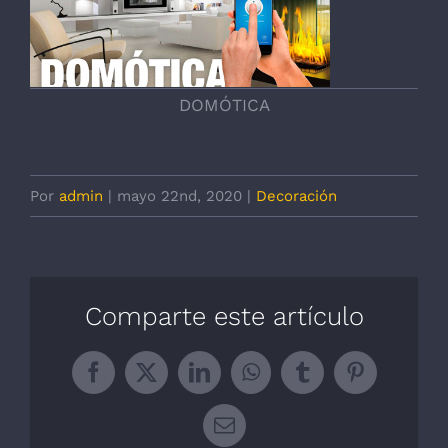
DOMÓTICA
Por
admin
|
mayo 22nd, 2020
|
Decoración
Comparte este artículo
Facebook
X
LinkedIn
WhatsApp
Tumblr
Pinterest
Correo