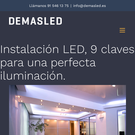
Saltar
Llámanos 91 546 13 75
|
info@demasled.es
al
contenido
Instalación LED, 9 claves
para una perfecta
iluminación.
Ver
imagen
más
grande