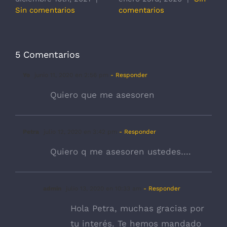
Sin comentarios
comentarios
c
5 Comentarios
Yo
junio 11, 2020 en 2:56 pm
- Responder
Quiero que me asesoren
Petra
julio 12, 2020 en 3:42 pm
- Responder
Quiero q me asesoren ustedes….
admin
julio 13, 2020 en 10:33 am
- Responder
Hola Petra, muchas gracias por
tu interés. Te hemos mandado