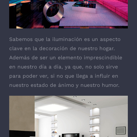
Marketing
Al compartir tus
intereses y
comportamiento
mientras visitas
nuestro sitio,
Sabemos que la iluminación es un aspecto
aumentas la
posibilidad de
clave en la decoración de nuestro hogar.
ver contenido y
Además de ser un elemento imprescindible
ofertas
personalizados.
en nuestro día a día, ya que, no solo sirve
para poder ver, si no que llega a influir en
nuestro estado de ánimo y nuestro humor.