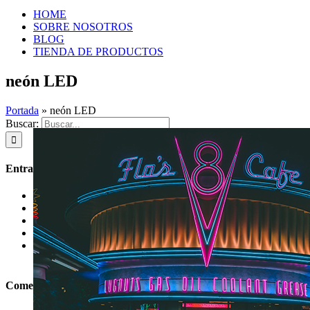
HOME
SOBRE NOSOTROS
BLOG
TIENDA DE PRODUCTOS
neón LED
Portada
»
neón LED
Buscar:
Entradas recientes
Las últimas tendencias en iluminación de salones
Grados de protección IP en la iluminación LED
Instalación LED, 9 claves para una perfecta iluminación.
Luz Ultravioleta. La garantía de una perfecta esterilización.
Alumbrado público, cómo ha evolucionado en nuestras
ciudades
Comentarios recientes