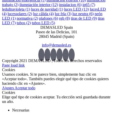
iluminación emergencia
(1)
iluminación exterior
(10)
iluminación
trabajo
(2)
ilumniación interior
(12)
instalacion
(6)
ip65
(7)
ledultravioleta
(1)
luces de navidad
(1)
luces LED
(13)
lucesLED
(4)
lucessolares
(2)
luz cálida
(4)
luz fría
(3)
luz neutra
(6)
neón
LED
(1)
normativa
(2)
plafones
(6)
rgb
(8)
tiras de LED
(9)
tiras
LED
(7)
tubos
(2)
tubos LED
(5)
DEMASLED Spain
Paseo de las Delicias, 101
28045 Madrid (Spain)
info@demasled.es
Copyright 2021 DEMASLED | Todos los derechos reservados
Page load link
Cookies
Usamos cookies. Si te parece bien, simplemente haz clic en
«Aceptar todo». También puedes elegir qué tipo de cookies quieres
haciendo clic en «Ajustes».
Ajustes
Aceptar todo
Cookies
Elige qué tipo de cookies aceptar. Tu elección será guardada durante
un año.
Necesarias