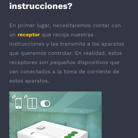
Marketing
instrucciones?
Al compartir tus
intereses y
comportamiento
En primer lugar, necesitaremos contar con
mientras visitas
un
receptor
que recoja nuestras
nuestro sitio,
aumentas la
instrucciones y las transmita a los aparatos
posibilidad de
que queremos controlar. En realidad, estos
ver contenido y
ofertas
receptores son pequeños dispositivos que
personalizados.
van conectados a la toma de corriente de
estos aparatos.