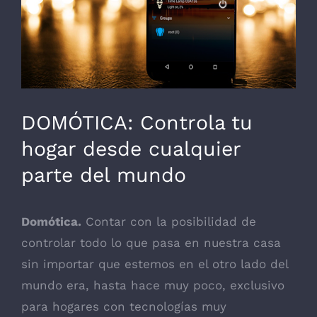
Necesarias
Estas
cookies no
DOMÓTICA: Controla tu
son
opcionales.
hogar desde cualquier
Son
necesarias
parte del mundo
para que
funcione la
web.
Domótica.
Contar con la posibilidad de
controlar todo lo que pasa en nuestra casa
Estadísticas
sin importar que estemos en el otro lado del
Para que
mundo era, hasta hace muy poco, exclusivo
podamos
mejorar la
para hogares con tecnologías muy