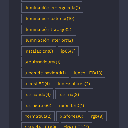
iluminación emergencia
(1)
iluminación exterior
(10)
iluminación trabajo
(2)
ilumniación interior
(12)
instalacion
(6)
ip65
(7)
ledultravioleta
(1)
luces de navidad
(1)
luces LED
(13)
lucesLED
(4)
lucessolares
(2)
luz cálida
(4)
luz fría
(3)
luz neutra
(6)
neón LED
(1)
normativa
(2)
plafones
(6)
rgb
(8)
tiras de LED
(9)
tiras LED
(7)