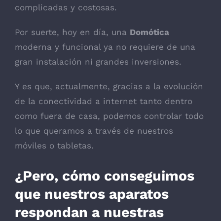
funcionalidad
complicadas y costosas.
y estructura
de la web, en
base a cómo
Por suerte, hoy en día, una
Domótica
se usa la web.
moderna y funcional ya no requiere de una
gran instalación ni grandes inversiones.
Experiencia
Para que
Y es que, actualmente, gracias a la evolución
nuestra web
de la conectividad a internet tanto dentro
funcione lo
mejor posible
como fuera de casa, podemos controlar todo
durante tu
lo que queramos a través de nuestros
visita. Si
rechaza estas
móviles o tabletas.
cookies,
algunas
¿Pero, cómo conseguimos
funcionalidades
desaparecerán
que nuestros aparatos
de la web.
respondan a nuestras