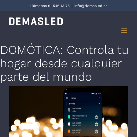
Saltar
Llámanos 91 546 13 75
|
info@demasled.es
al
contenido
DOMÓTICA: Controla tu
hogar desde cualquier
parte del mundo
Ver
imagen
más
grande